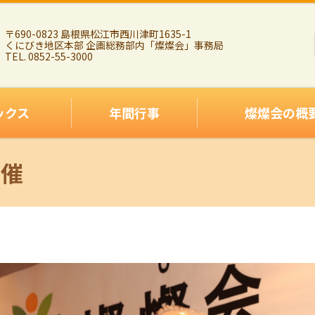
〒690-0823 島根県松江市西川津町1635-1
くにびき地区本部 企画総務部内「燦燦会」事務局
TEL. 0852-55-3000
ックス
年間行事
燦燦会の概
開催