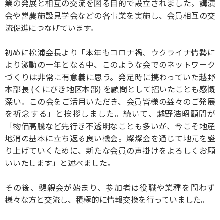
業の発展と相互の交流を図る目的で設立されました。講演
会や営農施設見学会などの各事業を実施し、会員相互の交
流促進につなげています。
初めに松浦会長より「本年もコロナ禍、ウクライナ情勢に
より激動の一年となる中、このような会でのネットワーク
づくりは非常に有意義に思う。発足時に携わっていた越野
本部長 (くにびき地区本部) を顧問として招いたことも感慨
深い。この会をご活用いただき、会員皆様の益々のご発展
を祈念する」と挨拶しました。続いて、越野浩昭顧問が
「物価高騰など先行き不透明なことも多いが、今こそ地産
地消の基本に立ち返る良い機会。燦燦会を通じて地元を盛
り上げていくために、新たな会員の声掛けをよろしくお願
いいたします」と述べました。
その後、懇親会が始まり、参加者は役職や業種を問わず
様々な方と交流し、積極的に情報交換を行っていました。