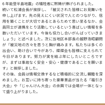
6 年能登半島地震」の犠牲者に黙祷が捧げられました。
続いて松浦会長が挨拶し、「被災された皆様にお見舞いを
申し上げます。先の見えにくい状況で人とのつながり、信
用を築くことが大切であるとあらためて思い至るなか、会
員同士が連携をとり活動しているという喜ばしい情報を多
数いただいています。今後も協力し合いがんばっていきま
しょう」と述べました。次に当地区本部長の越野浩昭顧問
が「被災地の方々を思うと胸が痛みます。私たちは多くの
出会い、助け合いで今があり、燦燦会も皆様に支えられて
今日があります。努力が実を結ぶ年にしたいところです
が、まずは事故なく安全・安心・健康であることを願いま
す」と挨拶しました。
その後、会員は情報交換するなど積極的に交流し親睦を深
めました。お互いに持ち寄った豪華景品が当たる「福引き
大会」や「じゃんけん大会」の余興では会場が一体となっ
て盛り上がりました。